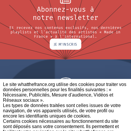
Abonnez-vous à
notre newsletter
Et recevez nos contenus exclusifs, nos dernières
playlists et l'actualité des artistes « Made in
France » à l'international.
JE M'INSCRIS
Le site whatthefrance.org utilise des cookies pour traiter vos
données personnelles pour les finalités suivantes : «
Nécessaire, Publicités, Mesure d'audience, Vidéos et
Réseaux sociaux ». ​
A BRAND OF
Les types de données traitées sont celles issues de votre
navigation, de vos appareils utilisés, de votre profil ou
PARTENAIRES
CONTACTEZ-NOUS
MENTIONS LÉGALES
encore les identifiants uniques de cookies. ​
Certains cookies nécessaires au fonctionnement du site
sont déposés sans votre consentement. Ils permettent et