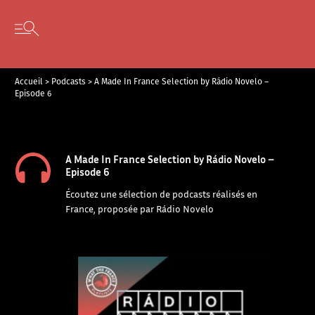
Panneau de gestion des cookies
Skip to content
Open secondary menu
Accueil
>
Podcasts
>
A Made In France Selection by Rádio Novelo –
Episode 6
A Made In France Selection by Rádio Novelo –
Episode 6
Écoutez une sélection de podcasts réalisés en
France, proposée par Rádio Novelo