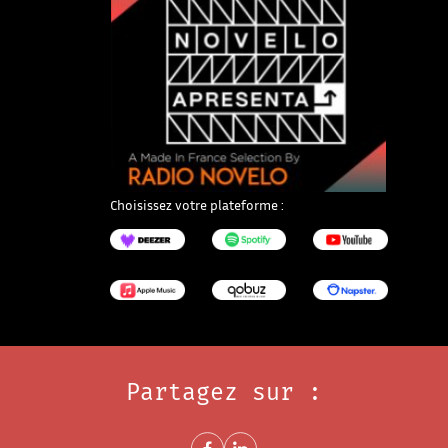
Choisissez votre plateforme :
DeezerNouvelle fenêtre
SpotifyNouvelle fenêtre
YouTubeNouvelle fenêt
Apple MusicNouvelle fenêtre
QobuzNouvelle fenêtre
NapsterNouvelle fenêtr
Partagez sur :
Share on FacebookNouvelle fenêtre
Share on LinkedInNouvelle fenêtre