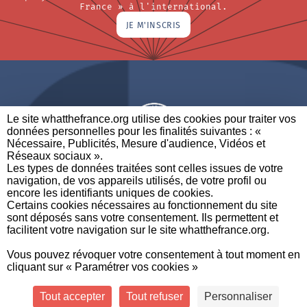
France » à l'international.
JE M'INSCRIS
Le site whatthefrance.org utilise des cookies pour traiter vos
données personnelles pour les finalités suivantes : «
Nécessaire, Publicités, Mesure d'audience, Vidéos et
Réseaux sociaux ». ​
A BRAND OF
Les types de données traitées sont celles issues de votre
navigation, de vos appareils utilisés, de votre profil ou
PARTENAIRES
CONTACTEZ-NOUS
MENTIONS LÉGALES
encore les identifiants uniques de cookies. ​
Certains cookies nécessaires au fonctionnement du site
sont déposés sans votre consentement. Ils permettent et
facilitent votre navigation sur le site whatthefrance.org. ​
CREDITS
|
À
|
POLITIQUE DE
|
PRÉFÉRENCES DE
Vous pouvez révoquer votre consentement à tout moment en
PROPOS
PROTECTION DES
CONFIDENTIALITÉ
cliquant sur « Paramétrer vos cookies »
DONNÉES
Tout accepter
Tout refuser
Personnaliser