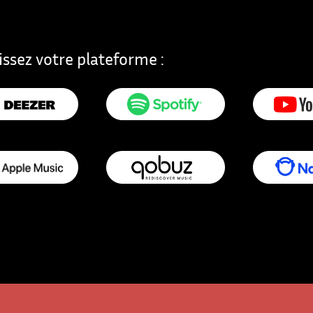
issez votre plateforme :
ouvelle fenêtre
SpotifyNouvelle fenêtre
YouTubeNouv
usicNouvelle fenêtre
QobuzNouvelle fenêtre
NapsterNouv