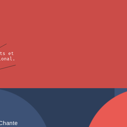
ts et
ional.
 Chante