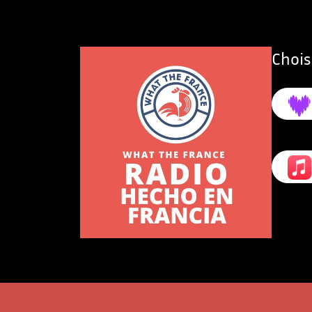
Chois
DeezerN
Apple M