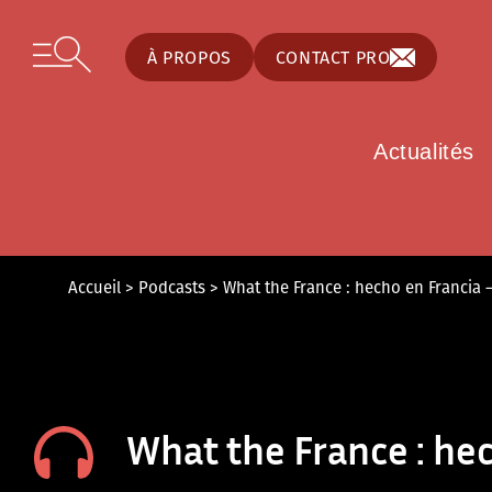
Panneau de gestion des cookies
Skip to content
Open secondary menu
À PROPOS
CONTACT PRO
Actualités
Accueil
>
Podcasts
>
What the France : hecho en Francia 
What the France : hec