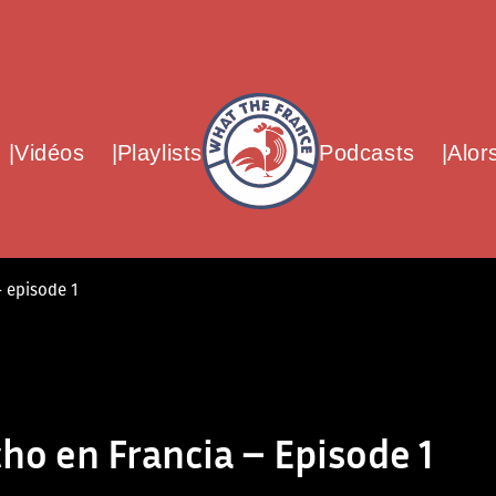
What The France – Back to homepag
Vidéos
Playlists
Podcasts
Alor
– episode 1
ho en Francia – Episode 1