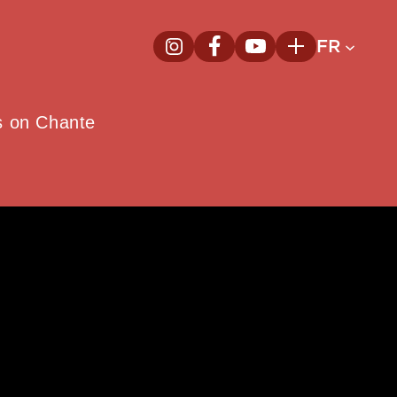
FR
InstagramNouvelle fenêtre
FacebookNouvelle fenêtre
YoutubeNouvelle fenêt
Plus
e
s on Chante