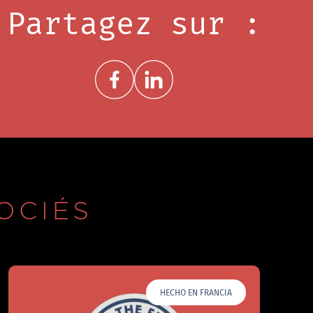
Partagez sur :
Share on FacebookNouvelle fenêtre
Share on LinkedInNouvelle fenêtre
OCIÉS
HECHO EN FRANCIA