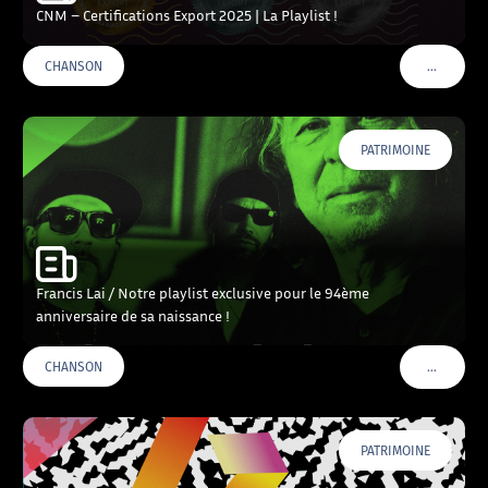
CNM – Certifications Export 2025 | La Playlist !
…
CHANSON
VOIR PLU
PATRIMOINE
Francis Lai / Notre playlist exclusive pour le 94ème
anniversaire de sa naissance !
…
CHANSON
VOIR PLU
PATRIMOINE