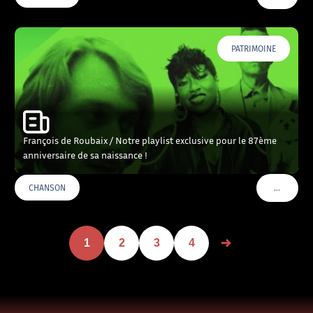
PATRIMOINE
François de Roubaix / Notre playlist exclusive pour le 87ème
anniversaire de sa naissance !
…
CHANSON
VOIR PLU
1
2
3
4