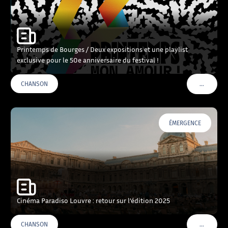
Printemps de Bourges / Deux expositions et une playlist
exclusive pour le 50e anniversaire du festival !
…
CHANSON
VOIR PLU
ÉMERGENCE
Cinéma Paradiso Louvre : retour sur l’édition 2025
…
CHANSON
VOIR PLU