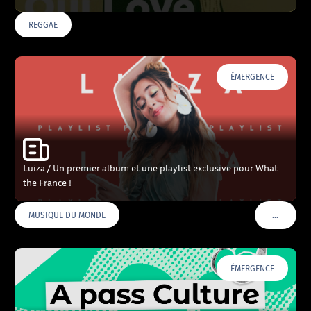
REGGAE
ÉMERGENCE
Luiza / Un premier album et une playlist exclusive pour What
the France !
…
MUSIQUE DU MONDE
VOIR PLU
ÉMERGENCE