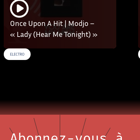
Once Upon A Hit | Modjo –
« Lady (Hear Me Tonight) »
ELECTRO
Abonnez-vous à