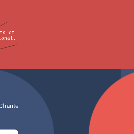
ts et
ional.
 Chante