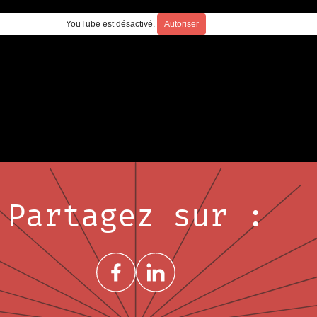
YouTube est désactivé.
Autoriser
Partagez sur :
Share on FacebookNouvelle fenêtre
Share on LinkedInNouvelle fenêtre