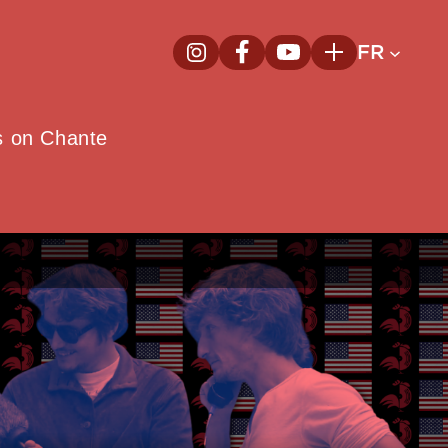
FR
InstagramNouvelle fenêtre
FacebookNouvelle fenêtre
YoutubeNouvelle fenêt
Plus
e
s on Chante