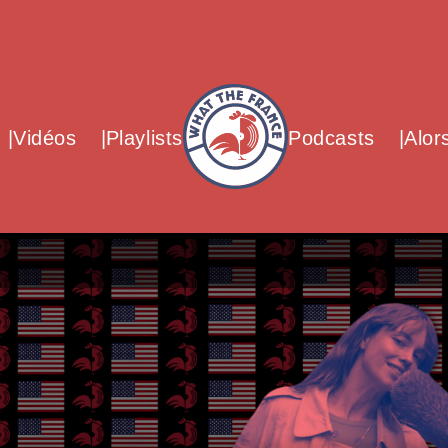
What The France – Back to homepag
Vidéos
Playlists
Podcasts
Alor