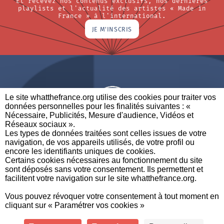
Et recevez nos contenus exclusifs, nos dernières
playlists et l'actualité des artistes « Made in
France » à l'international.
JE M'INSCRIS
Le site whatthefrance.org utilise des cookies pour traiter vos
données personnelles pour les finalités suivantes : «
Nécessaire, Publicités, Mesure d'audience, Vidéos et
Réseaux sociaux ». ​
A BRAND OF
Les types de données traitées sont celles issues de votre
navigation, de vos appareils utilisés, de votre profil ou
PARTENAIRES
CONTACTEZ-NOUS
MENTIONS LÉGALES
encore les identifiants uniques de cookies. ​
Certains cookies nécessaires au fonctionnement du site
sont déposés sans votre consentement. Ils permettent et
facilitent votre navigation sur le site whatthefrance.org. ​
CREDITS
|
À
|
POLITIQUE DE
|
PRÉFÉRENCES DE
Vous pouvez révoquer votre consentement à tout moment en
PROPOS
PROTECTION DES
CONFIDENTIALITÉ
cliquant sur « Paramétrer vos cookies »
DONNÉES