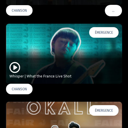
…
CHANSON
VOIR PLU
ÉMERGENCE
Whisper | What the France Live Shot
CHANSON
ÉMERGENCE