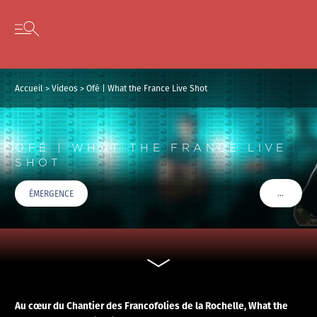
Panneau de gestion des cookies
Skip to content
Open secondary menu
Accueil
>
Videos
>
Ofé | What the France Live Shot
OFÉ | WHAT THE FRANCE LIVE
SHOT
…
ÉMERGENCE
VOIR PLU
Au cœur du Chantier des Francofolies de la Rochelle, What the