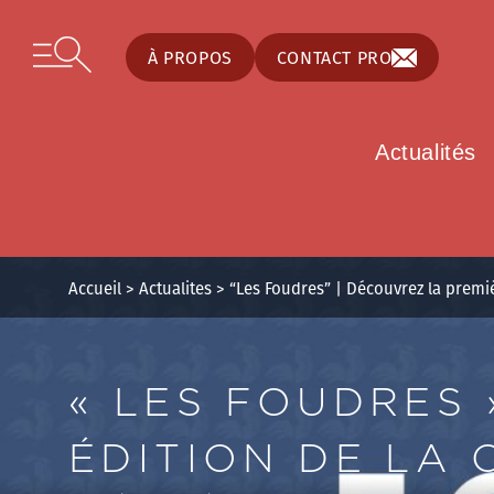
Panneau de gestion des cookies
Skip to content
Open secondary menu
À PROPOS
CONTACT PRO
Actualités
Accueil
>
Actualites
>
“Les Foudres” | Découvrez la premiè
« LES FOUDRES 
ÉDITION DE LA