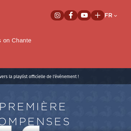
FR
InstagramNouvelle fenêtre
FacebookNouvelle fenêtre
YoutubeNouvelle fenêt
Plus
e
s on Chante
s la playlist officielle de l’événement !
 PREMIÈRE
COMPENSES