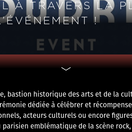
L À TRAVERS LA P
L’ÉVÉNEMENT !
e, bastion historique des arts et de la cu
érémonie dédiée à célébrer et récompenser
ionnels, acteurs culturels ou encore figure
eu parisien emblématique de la scène rock