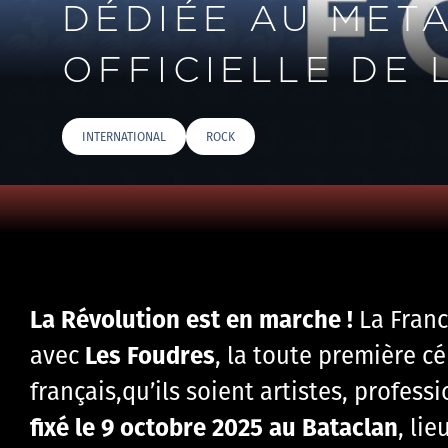
DÉDIÉE AU META
OFFICIELLE DE 
INTERNATIONAL
ROCK
La Révolution est en marche !
La Franc
Les Foudres
avec
, la toute première c
français,qu’ils soient artistes, profess
fixé le 9 octobre 2025 au Bataclan
, li