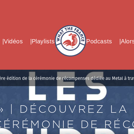
What The France – Back to homepag
Vidéos
Playlists
Podcasts
Alor
re édition de la cérémonie de récompenses dédiée au Metal à traver
» | DÉCOUVREZ LA
 CÉRÉMONIE DE RÉ