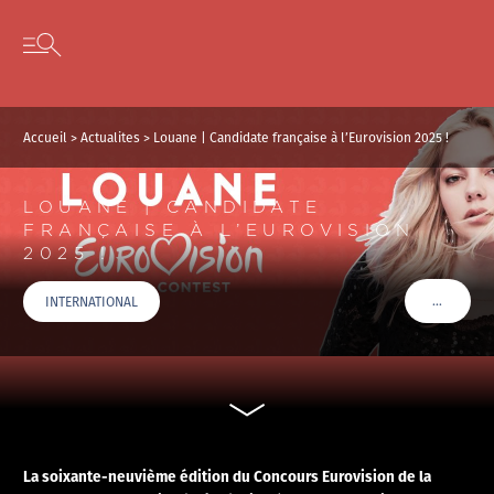
Panneau de gestion des cookies
Skip to content
Open secondary menu
Accueil
>
Actualites
>
Louane | Candidate française à l’Eurovision 2025 !
LOUANE | CANDIDATE
FRANÇAISE À L’EUROVISION
2025 !
…
INTERNATIONAL
VOIR PLU
La soixante-neuvième édition du Concours Eurovision de la