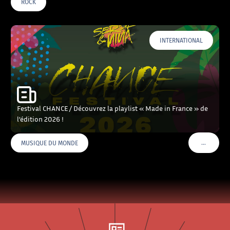
ROCK
INTERNATIONAL
Festival CHANCE / Découvrez la playlist « Made in France » de
l’édition 2026 !
…
MUSIQUE DU MONDE
VOIR PLU