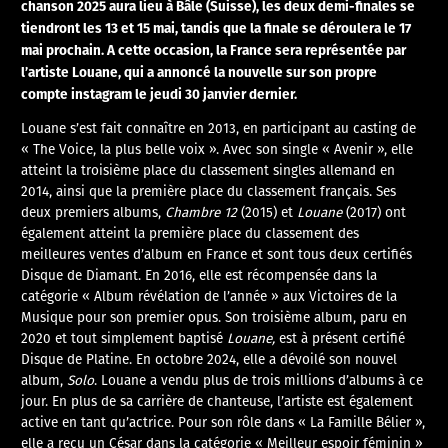
chanson 2025 aura lieu à Bâle (Suisse), les deux demi-finales se
tiendront les 13 et 15 mai, tandis que la finale se déroulera le 17
mai prochain. A cette occasion, la France sera représentée par
l’artiste
Louane
, qui a annoncé la nouvelle sur son propre
compte instagram le jeudi 30 janvier dernier.
Louane
s’est fait connaître en 2013, en participant au casting de
« The Voice, la plus belle voix ». Avec son single « Avenir », elle
atteint la troisième place du classement singles allemand en
2014, ainsi que la première place du classement français. Ses
deux premiers albums,
Chambre 12
(2015) et
Louane
(2017) ont
également atteint la première place du classement des
meilleures ventes d’album en France et sont tous deux certifiés
Disque de Diamant. En 2016, elle est récompensée dans la
catégorie « Album révélation de l’année » aux Victoires de la
Musique pour son premier opus. Son troisième album, paru en
2020 et tout simplement baptisé
Louane
,
est à présent certifié
Disque de Platine. En octobre 2024, elle a dévoilé son nouvel
album,
Solo
.
Louane
a vendu plus de trois millions d’albums à ce
jour. En plus de sa carrière de chanteuse, l’artiste est également
active en tant qu’actrice. Pour son rôle dans « La Famille Bélier »,
elle a reçu un César dans la catégorie « Meilleur espoir féminin »