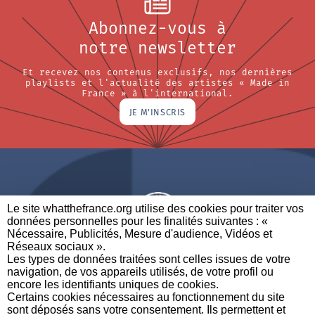
Abonnez-vous à
notre newsletter
Et recevez nos contenus exclusifs, nos dernières
playlists et l'actualité des artistes « Made in
France » à l'international.
JE M'INSCRIS
Le site whatthefrance.org utilise des cookies pour traiter vos
données personnelles pour les finalités suivantes : «
Nécessaire, Publicités, Mesure d'audience, Vidéos et
Réseaux sociaux ». ​
A BRAND OF
Les types de données traitées sont celles issues de votre
navigation, de vos appareils utilisés, de votre profil ou
PARTENAIRES
CONTACTEZ-NOUS
MENTIONS LÉGALES
encore les identifiants uniques de cookies. ​
Certains cookies nécessaires au fonctionnement du site
sont déposés sans votre consentement. Ils permettent et