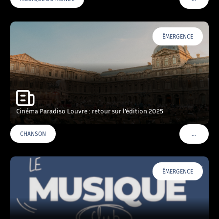
VOIR PLU
ÉMERGENCE
Cinéma Paradiso Louvre : retour sur l’édition 2025
…
CHANSON
VOIR PLU
ÉMERGENCE