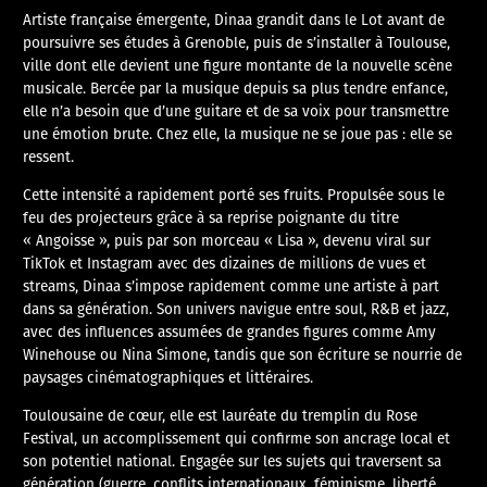
​Artiste française émergente, Dinaa grandit dans le Lot avant de
poursuivre ses études à Grenoble, puis de s’installer à Toulouse,
ville dont elle devient une figure montante de la nouvelle scène
musicale. Bercée par la musique depuis sa plus tendre enfance,
elle n’a besoin que d’une guitare et de sa voix pour transmettre
une émotion brute. Chez elle, la musique ne se joue pas : elle se
ressent.
​Cette intensité a rapidement porté ses fruits. Propulsée sous le
feu des projecteurs grâce à sa reprise poignante du titre
« Angoisse », puis par son morceau « Lisa », devenu viral sur
TikTok et Instagram avec des dizaines de millions de vues et
streams, Dinaa s’impose rapidement comme une artiste à part
dans sa génération. Son univers navigue entre soul, R&B et jazz,
avec des influences assumées de grandes figures comme Amy
Winehouse ou Nina Simone, tandis que son écriture se nourrie de
paysages cinématographiques et littéraires.
Toulousaine de cœur, elle est lauréate du tremplin du Rose
Festival, un accomplissement qui confirme son ancrage local et
son potentiel national. Engagée sur les sujets qui traversent sa
génération (guerre, conflits internationaux, féminisme, liberté