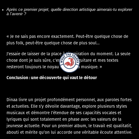
Après ce premier projet, quelle direction artistique aimerais-tu explorer
à l’avenir ?
« Je ne sais pas encore exactement. Peut-être quelque chose de
plus folk, peut-être quelque chose de plus soul…
J’essaie de laisser de la place à l’inspiration du moment. La seule
What The France – Back to homepage
chose dont je suis sûre, c’est que ma guitare et mes textes
resteront toujours le noyau dur de ma musique. »
Conclusion : une découverte qui vaut le détour
​Dinaa livre un projet profondément personnel, aux paroles fortes
et actuelles. Elle s’y dévoile davantage, explore plusieurs styles
musicaux et démontre l’étendue de ses capacités vocales et
lyriques qui sont totalement en phase avec les valeurs de la
jeunesse actuelle. Pour un premier album, le travail est qualitatif,
abouti et mérite qu’on lui accorde une véritable écoute attentive.