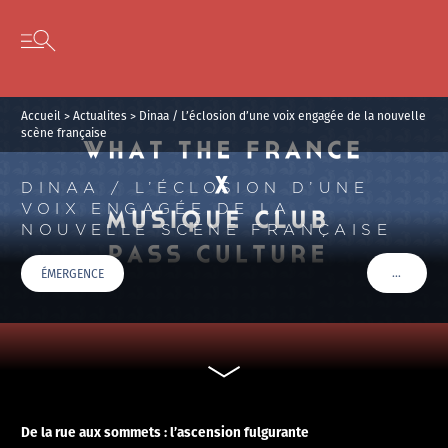
Panneau de gestion des cookies
Skip to content
Open secondary menu
Accueil
>
Actualites
>
Dinaa / L’éclosion d’une voix engagée de la nouvelle
scène française
DINAA / L’ÉCLOSION D’UNE
VOIX ENGAGÉE DE LA
NOUVELLE SCÈNE FRANÇAISE
…
ÉMERGENCE
VOIR PLU
De la rue aux sommets :
l’
ascension fulgurante