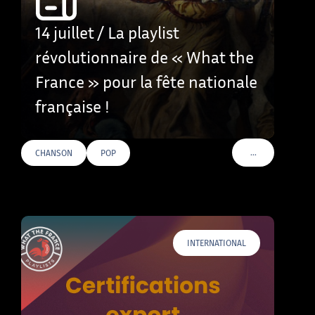
14 juillet / La playlist
révolutionnaire de « What the
France » pour la fête nationale
française !
…
CHANSON
POP
VOIR PLUS DE T
INTERNATIONAL