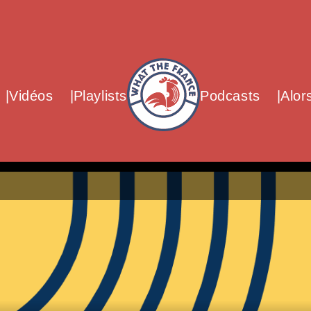
What The France – Back to homepag
Vidéos
Playlists
Podcasts
Alor