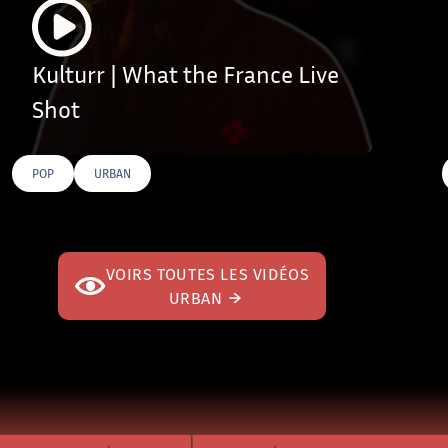
Kulturr | What the France Live
Shot
POP
URBAN
VOIRS TOUTES LES VIDÉOS
URBAN