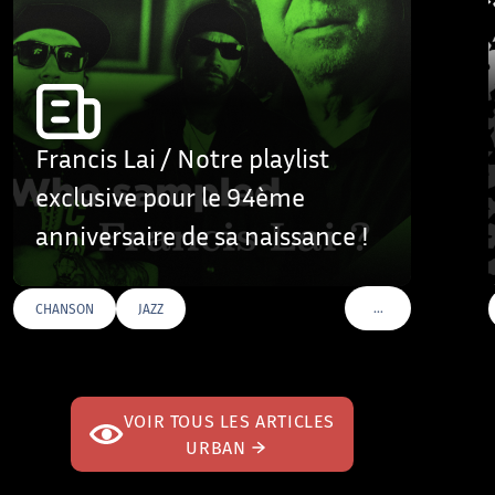
Francis Lai / Notre playlist
exclusive pour le 94ème
anniversaire de sa naissance !
…
CHANSON
JAZZ
AGS
VOIR PLUS DE TAGS
VOIR TOUS LES ARTICLES
URBAN