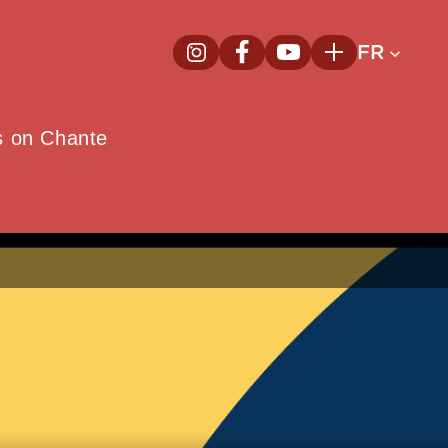
FR
InstagramNouvelle fenêtre
FacebookNouvelle fenêtre
YoutubeNouvelle fenêt
Plus
e
s on Chante