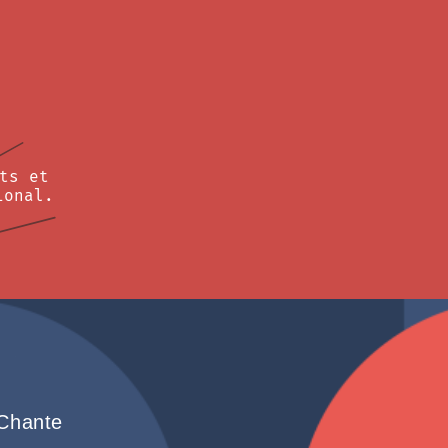
ts et
ional.
 Chante