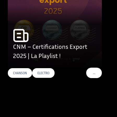
CNM – Certifications Export
2025 | La Playlist !
…
CHANSON
ELECTRO
VOIR PLUS DE T