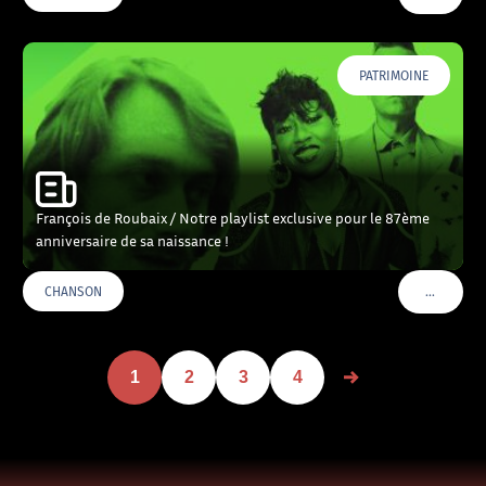
PATRIMOINE
François de Roubaix / Notre playlist exclusive pour le 87ème
anniversaire de sa naissance !
…
CHANSON
VOIR PLU
1
2
3
4