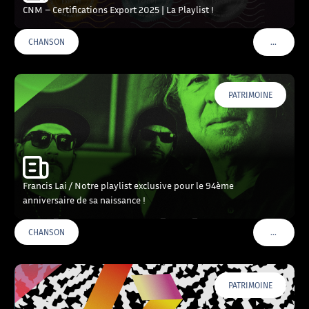
CNM – Certifications Export 2025 | La Playlist !
…
CHANSON
VOIR PLU
PATRIMOINE
Francis Lai / Notre playlist exclusive pour le 94ème
anniversaire de sa naissance !
…
CHANSON
VOIR PLU
PATRIMOINE