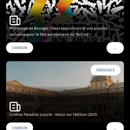
Printemps de Bourges / Deux expositions et une playlist
exclusive pour le 50e anniversaire du festival !
…
CHANSON
VOIR PLU
ÉMERGENCE
Cinéma Paradiso Louvre : retour sur l’édition 2025
…
CHANSON
VOIR PLU