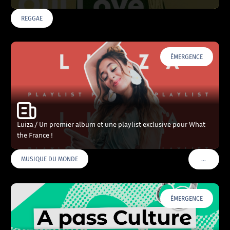
REGGAE
ÉMERGENCE
Luiza / Un premier album et une playlist exclusive pour What
the France !
…
MUSIQUE DU MONDE
VOIR PLU
ÉMERGENCE