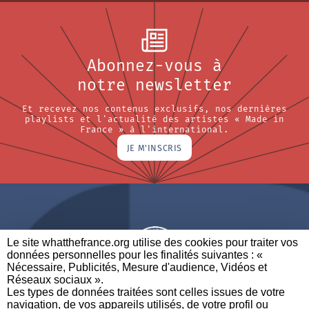
Abonnez-vous à
notre newsletter
Et recevez nos contenus exclusifs, nos dernières
playlists et l'actualité des artistes « Made in
France » à l'international.
JE M'INSCRIS
Le site whatthefrance.org utilise des cookies pour traiter vos
données personnelles pour les finalités suivantes : «
Nécessaire, Publicités, Mesure d'audience, Vidéos et
Réseaux sociaux ». ​
A BRAND OF
Les types de données traitées sont celles issues de votre
navigation, de vos appareils utilisés, de votre profil ou