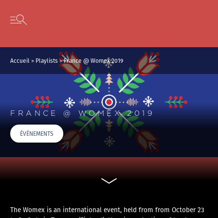
Panneau de gestion des cookies
Skip to content
Open secondary menu
Accueil
>
Playlists
>
France @ Womex 2019
FRANCE @ WOMEX 2019
ÉVÉNEMENTS
The Womex is an international event, held from from October 23