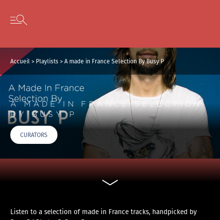
Panneau de gestion des cookies
Skip to content
Open secondary menu
Accueil
>
Playlists
>
A made in France Selection By Busy P
A MADE IN FRANCE SELECTION
BY BUSY P
CURATORS
Listen to a selection of made in France tracks, handpicked by