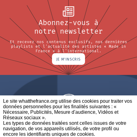
Abonnez-vous à
notre newsletter
Et recevez nos contenus exclusifs, nos dernières
playlists et l'actualité des artistes « Made in
France » à l'international.
JE M'INSCRIS
Le site whatthefrance.org utilise des cookies pour traiter vos
données personnelles pour les finalités suivantes : «
Nécessaire, Publicités, Mesure d'audience, Vidéos et
Réseaux sociaux ». ​
A BRAND OF
Les types de données traitées sont celles issues de votre
navigation, de vos appareils utilisés, de votre profil ou
PARTENAIRES
CONTACTEZ-NOUS
MENTIONS LÉGALES
encore les identifiants uniques de cookies. ​