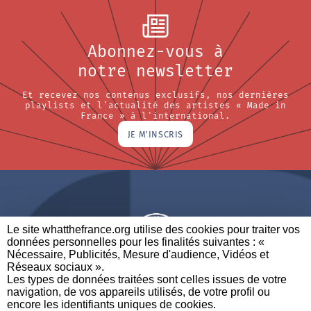
Abonnez-vous à
notre newsletter
Et recevez nos contenus exclusifs, nos dernières
playlists et l'actualité des artistes « Made in
France » à l'international.
JE M'INSCRIS
Le site whatthefrance.org utilise des cookies pour traiter vos
données personnelles pour les finalités suivantes : «
Nécessaire, Publicités, Mesure d'audience, Vidéos et
Réseaux sociaux ». ​
A BRAND OF
Les types de données traitées sont celles issues de votre
navigation, de vos appareils utilisés, de votre profil ou
PARTENAIRES
CONTACTEZ-NOUS
MENTIONS LÉGALES
encore les identifiants uniques de cookies. ​