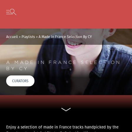
Panneau de gestion des cookies
Skip to content
Open secondary menu
Accueil
>
Playlists
>
A Made In France Selection By CY
A MADE IN FRANCE SELECTION
BY CY
CURATORS
Enjoy a selection of made in France tracks handpicked by the