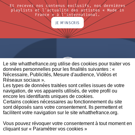
Et recevez nos contenus exclusifs, nos dernières
playlists et l'actualité des artistes « Made in
France » à l'international.
JE M'INSCRIS
Le site whatthefrance.org utilise des cookies pour traiter vos
données personnelles pour les finalités suivantes : «
Nécessaire, Publicités, Mesure d'audience, Vidéos et
Réseaux sociaux ». ​
A BRAND OF
Les types de données traitées sont celles issues de votre
navigation, de vos appareils utilisés, de votre profil ou
PARTENAIRES
CONTACTEZ-NOUS
MENTIONS LÉGALES
encore les identifiants uniques de cookies. ​
Certains cookies nécessaires au fonctionnement du site
sont déposés sans votre consentement. Ils permettent et
facilitent votre navigation sur le site whatthefrance.org. ​
CREDITS
|
À
|
POLITIQUE DE
|
PRÉFÉRENCES DE
Vous pouvez révoquer votre consentement à tout moment en
PROPOS
PROTECTION DES
CONFIDENTIALITÉ
cliquant sur « Paramétrer vos cookies »
DONNÉES