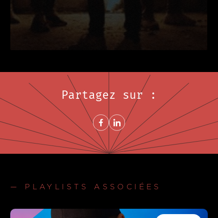
Partagez sur :
Share on FacebookNouvelle fenêtre
Share on LinkedInNouvelle fenêtre
— PLAYLISTS ASSOCIÉES