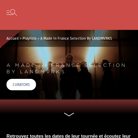
Panneau de gestion des cookies
Skip to content
Open secondary menu
Accueil
>
Playlists
>
A Made In France Selection By LANDMVRKS
A MADE IN FRANCE SELECTION
BY LANDMVRKS
CURATORS
Retrouvez toutes les dates de leur tournée et écoutez leur