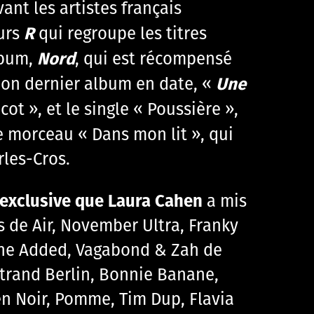
ant les artistes français
R
urs
qui regroupe les titres
Nord
lbum,
, qui est récompensé
Une
Son dernier album en date, «
cot », et le single « Poussière »,
le morceau « Dans mon lit », qui
les-Cros.
t exclusive que Laura Cahen
a mis
s de Air, November Ultra, Franky
anne Added, Vagabond & Zah de
rtrand Berlin, Bonnie Banane,
en Noir, Pomme, Tim Dup, Flavia