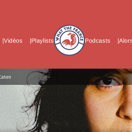
What The France – Back to homepag
Vidéos
Playlists
Podcasts
Alor
 Cahen