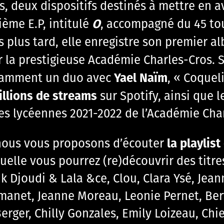
 deux dispositifs destinés à mettre en av
O
ième E.P, intitulé
, accompagné du 45 to
 plus tard, elle enregistre son premier a
r la prestigieuse Académie Charles-Cros. 
Yael Naïm
 notamment un duo avec
, « Coqueli
illions de streams
sur Spotify, ainsi que 
s lycéennes 2021-2022 de l’Académie Char
la playlis
, nous vous proposons d’écouter
uelle vous pourrez (re)découvrir des titre
ik Djoudi & Lala &ce, Clou, Clara Ysé, Je
Armanet, Jeanne Moreau, Leonie Pernet, Be
erger, Chilly Gonzales, Emily Loizeau, Chi