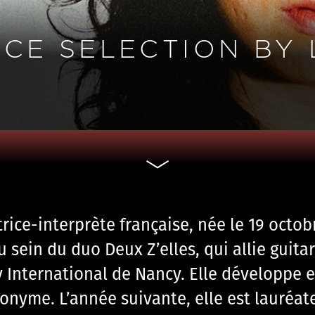
NCE SELECTION BY
ice-interprète française, née le 19 octob
 sein du duo Deux Z’elles, qui allie guita
y International de Nancy. Elle développe e
ponyme. L’année suivante, elle est lauréat