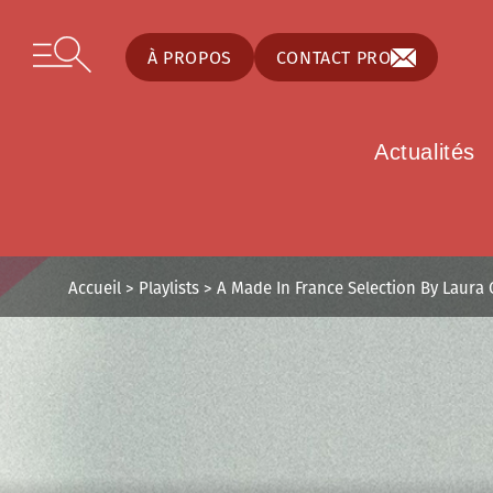
Panneau de gestion des cookies
Skip to content
Open secondary menu
À PROPOS
CONTACT PRO
Actualités
Accueil
>
Playlists
>
A Made In France Selection By Laura