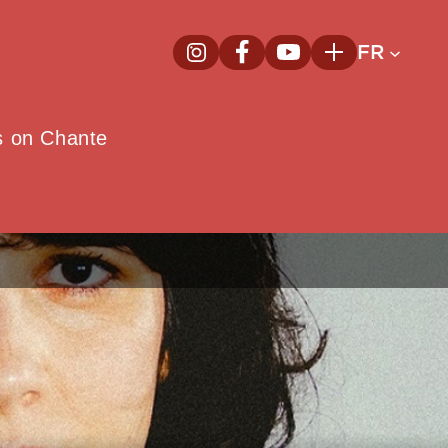
FR
InstagramNouvelle fenêtre
FacebookNouvelle fenêtre
YoutubeNouvelle fenêt
Plus
e
s on Chante