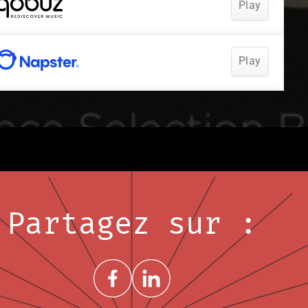
Partagez sur :
Share on FacebookNouvelle fenêtre
Share on LinkedInNouvelle fenêtre