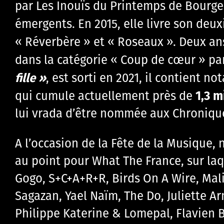
par Les Inouïs du Printemps de Bourges,
émergents. En 2015, elle livre son deux
« Réverbère » et « Roseaux ». Deux ans
dans la catégorie « Coup de cœur » pa
fille »
, est sorti en 2021, il contient
1,3 m
qui cumule actuellement près de
lui vrada d’être nommée aux Chronique
A l’occasion de la Fête de la Musique
au point pour What The France, sur laq
Gogo, S+C+A+R+R, Birds On A Wire, Mal
Sagazan, Yael Naïm, The Do, Juliette 
Philippe Katerine & Lomepal, Flavien B