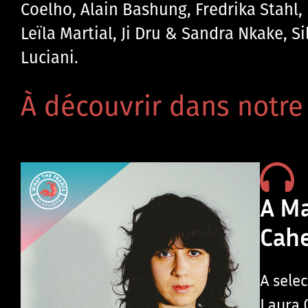
Coelho, Alain Bashung, Fredrika Stahl,
Leïla Martial, Ji Dru & Sandra Nkake, S
Luciani.
À découvrir dans notre 
A Ma
Cah
A sele
Laura 