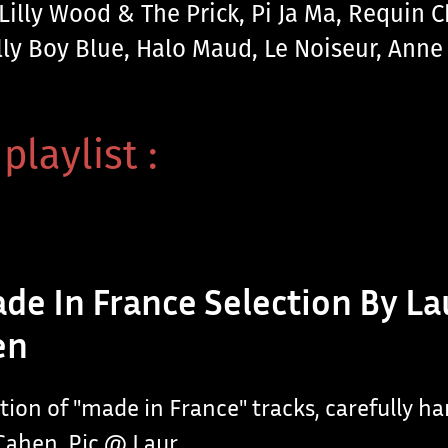
 Lilly Wood & The Prick, Pi Ja Ma, Requin
illy Boy Blue, Halo Maud, Le Noiseur, Anne
playlist :
de In France Selection By La
en
ction of "made in France" tracks, carefully h
Cahen. Pic @ Laur