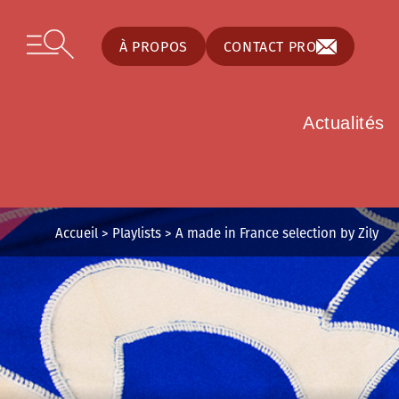
Panneau de gestion des cookies
Skip to content
Open secondary menu
À PROPOS
CONTACT PRO
Actualités
Accueil
>
Playlists
>
A made in France selection by Zily