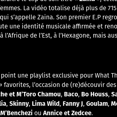
femmes. La vidéo totalise déjà plus de 71
ui s’appelle Zaina. Son premier E.P regro
ute une identité musicale affirmée et ren
à l’Afrique de l’Est, à l’Hexagone, mais au
au point une playlist exclusive pour What
favorites, l’occasion de (re)découvir des
che et M’Toro Chamou
Baco
Bo Houss
S
,
,
,
lia
Skinny
Lima Wild
Fanny J
Goulam
M
,
,
,
,
,
i M’Benchezi
Annice et Zedcee
ou
.