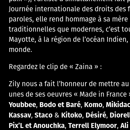
Journée internationale des droits des 
paroles, elle rend hommage à sa mère q
traditionnelles que modernes, c’est to
Mayotte, à la région de l’océan Indien, 
monde.
Regardez le clip de « Zaina » :
Zily nous a fait l’honneur de mettre 
unes de ses oeuvres « Made in France » 
Youbbee
Bodo et Baré
Komo
Mikida
,
,
,
Kassav
Staco
Kitoko
Désiré
Diorel
,
&
,
,
Pix’L et Anouchka
Terrell Elymoor
Al
,
,