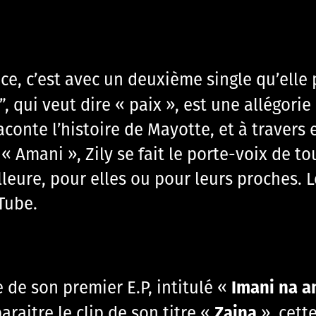
nce, c’est avec un deuxième single qu’elle
”, qui veut dire « paix », est une allégor
conte l’histoire de Mayotte, et à travers e
 Amani », Zily se fait le porte-voix de t
eure, pour elles ou pour leurs proches. Le
Tube.
Imani na a
e de son premier E.P, intitulé «
Zaina
araitre le clip de son titre «
», cett