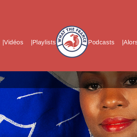
What The France – Back to homepag
Vidéos
Playlists
Podcasts
Alor