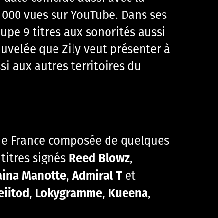
5 000 vues sur YouTube. Dans ses
upe 9 titres aux sonorités aussi
ouvelée que Zily veut présenter à
ssi aux autres territoires du
 The France composée de quelques
Reed Blowz
 titres signés
,
aina Manotte
Admiral T
,
et
eiitod
Lokygramme
Kueena
,
,
,