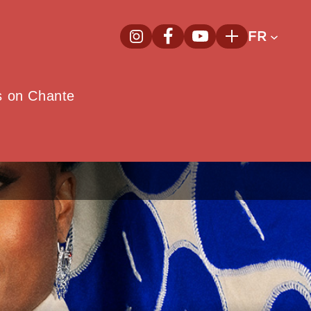
FR
InstagramNouvelle fenêtre
FacebookNouvelle fenêtre
YoutubeNouvelle fenêt
Plus
e
s on Chante