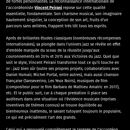
de fortes personnalités. La reconnaissance internationale de
Vincent Peirani
l’accordéoniste
repose sur cette qualité
essentielle, fondamentale. Son charisme musical, son imaginaire
hautement singulier, la conception de son art, fruits d’un
parcours sans œillères, frappent très tôt tous les esprits.
Après de brillantes études classiques (nombreuses récompenses
internationales), sa plongée dans l’univers jazz se révèle en effet
d’emblée marquée du sceau de la réussite jusqu’aux
couronnements en 2014 et 2015 aux Victoires du jazz. Quel que
soit le style, Vincent Peirani transforme tout ce qu’il touche en
or : jazz bien sûr (outre ses propres projets, collaborations avec
Daniel Humair, Michel Portal, entre autres), mais aussi chanson
française (Sanseverino, Les Yeux Noirs), musiques de film
(compositeur pour le film Barbara de Mathieu Amalric en 2017),
etc. Et le public suit, car à chaque prestation il place ses
auditeurs dans une situation où l’évidence musicale (reprises
inventives de thèmes connus) se trouve équilibrée au
bienheureux inattendu, le savant tutoyant toujours le populaire,
ce qui est précisément l’art des grands.
Celui qui a renouvelé complètement le langage de l’accordéon