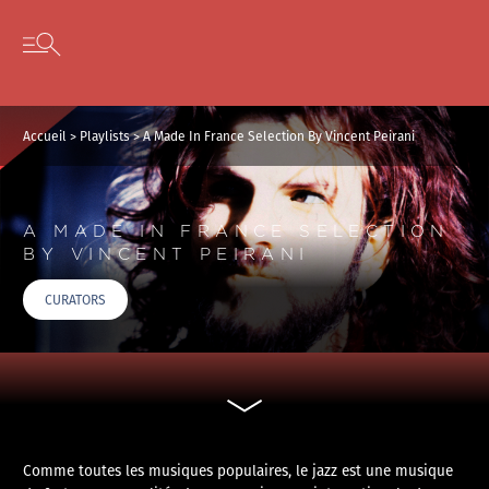
Panneau de gestion des cookies
Skip to content
Open secondary menu
Accueil
>
Playlists
>
A Made In France Selection By Vincent Peirani
A MADE IN FRANCE SELECTION
BY VINCENT PEIRANI
CURATORS
Comme toutes les musiques populaires, le jazz est une musique