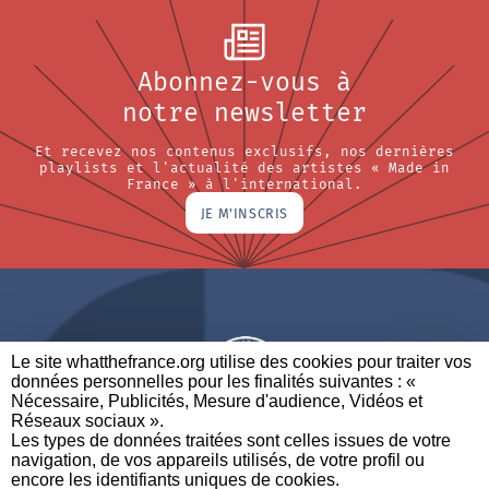
Abonnez-vous à
notre newsletter
Et recevez nos contenus exclusifs, nos dernières
playlists et l'actualité des artistes « Made in
France » à l'international.
JE M'INSCRIS
Le site whatthefrance.org utilise des cookies pour traiter vos
données personnelles pour les finalités suivantes : «
Nécessaire, Publicités, Mesure d'audience, Vidéos et
Réseaux sociaux ». ​
A BRAND OF
Les types de données traitées sont celles issues de votre
navigation, de vos appareils utilisés, de votre profil ou
PARTENAIRES
CONTACTEZ-NOUS
MENTIONS LÉGALES
encore les identifiants uniques de cookies. ​