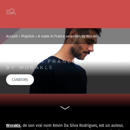
Panneau de gestion des cookies
Skip to content
Open secondary menu
Accueil
>
Playlists
>
A made in France selection by Worakls
A MADE IN FRANCE SELECTION
BY WORAKLS
CURATORS
Worakls
, de son vrai nom Kevin Da Silva Rodrigues, est un auteur,