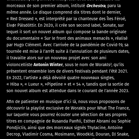
Orchestra
morceaux de son premier album, intitulé
, paru la
même année. Le disque comprend dix titres dont le dernier,
« Red Dressed », est interprété par la chanteuse des Îles Féroé,
Eivør Pálsdóttir. En 2020, il crée son second label, Sonate, sur
lequel il sort un nouvel album qui compose la bande originale
du documentaire « Sur le front des animaux menacés », réalisé
par Hugo Clément. Avec l’arrivée de la pandémie de Covid-19, sa
tournée est mise à l’arrêt suite à l’annulation de plusieurs dates,
il travaille alors sur un nouveau projet avec son ami
Antonin Winter
violoncelliste
, sous le nom de Worakls², qu’ils
présentent ensemble lors de divers festivals pendant l’été 2021.
En 2022, l’artiste a déjà dévoilé quatre nouveaux singles,
« Hiba », « Lueur », »Pipeline » et « 54 », tandis que la sortie de
son nouvel album est attendue dans le courant de l’année 2023.
Afin de patienter en musique d’ici là, nous vous proposons de
découvrir la playlist exclusive de Worakls pour What The France,
sur laquelle vous pourrez écouter une sélection de ses propres
titres en compagnie de Rusanda Panfili, Esther Abrami ou Sophie
Pondjiclis, ainsi que des morceaux signés Thylacine, Antoine
Decrop, Vladimir Cosma, Mosimann, Woodkid, Douran, DJ Snake,