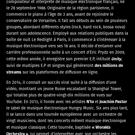
compositeur et interprète de musique électronique français, né
le 28 septembre 1988. Originaire de la région parisienne, il
commence le piano à l’âge de 3 ans, avant de rejoindre le
conservatoire de Versailles. Il fait ses débuts au sein de plusieurs
groupes, abordant différents styles (rock, hard rock, bossa nova)
durant son adolescence. Employé aux relations publiques dans la
boîte de nuit Le Redlight à Paris, il commence à s’intéresser à la
musique électronique vers ses 18 ans. Il décide d’entamer une
carrière professionnelle suite à un concert d’Eric Prydz en 2009,
Unity
cette même année, il enregistre son premier E.P, intitulé
,
des millions de
suivi de multiples E.P et singles qui génèreront
streams
sur les plateformes de diffusion en ligne.
En 2014, il connait un succès viral suite à la diffusion d’une
vidéo, montrant un jeune Russe escaladant la Shanghai Tower,
qui totalise plus de quatre-vingt-dix millions de vues sur
N’to
Joachim Pastor
YouTube. En 2013, il fonde avec les artistes
et
le label de musique électronique Hungry Music. Six ans plus tard,
il se lance dans une tournée européenne avec un orchestre de
vingt musiciens, dont les concerts mêlent musique électronique
« Worakls
et musique classique. Cette tournée, baptisée
Orchestra »,
lui permet d’interpréter avec son orchestre les