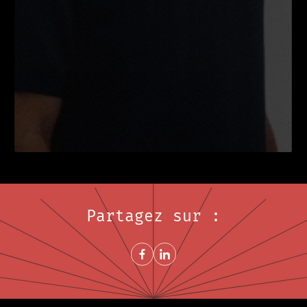
Partagez sur :
Share on FacebookNouvelle fenêtre
Share on LinkedInNouvelle fenêtre