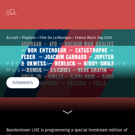
Panneau de gestion des cookies
Skip to content
Open secondary menu
Accueil
>
Playlists
>
Fête De La Musique – France Music Day 2020
FÊTE DE LA MUSIQUE – FRANCE
MUSIC DAY 2020
ÉVÉNEMENTS
Bandsintown LIVE is programming a special livestream edition of