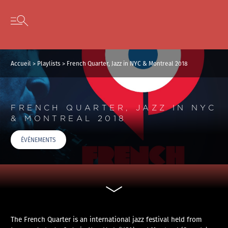
Panneau de gestion des cookies
Skip to content
Open secondary menu
Accueil
>
Playlists
>
French Quarter, Jazz in NYC & Montreal 2018
FRENCH QUARTER, JAZZ IN NYC
& MONTREAL 2018
ÉVÉNEMENTS
The French Quarter is an international jazz festival held from