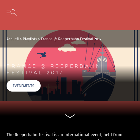
Panneau de gestion des cookies
Skip to content
Open secondary menu
Accueil
>
Playlists
>
France @ Reeperbahn Festival 2017
FRANCE @ REEPERBAHN
FESTIVAL 2017
ÉVÉNEMENTS
The Reeperbahn festival is an international event, held from