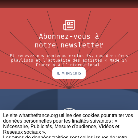
Abonnez-vous à
notre newsletter
Et recevez nos contenus exclusifs, nos dernières
playlists et l'actualité des artistes « Made in
France » à l'international.
JE M'INSCRIS
Le site whatthefrance.org utilise des cookies pour traiter vos
données personnelles pour les finalités suivantes : «
Nécessaire, Publicités, Mesure d'audience, Vidéos et
Réseaux sociaux ». ​
A BRAND OF
Les types de données traitées sont celles issues de votre