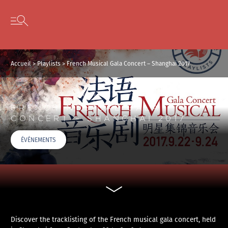
Panneau de gestion des cookies
Skip to content
Open secondary menu
Accueil
>
Playlists
>
French Musical Gala Concert – Shanghai 2017
FRENCH MUSICAL GALA
CONCERT – SHANGHAI 2017
ÉVÉNEMENTS
Discover the tracklisting of the French musical gala concert, held