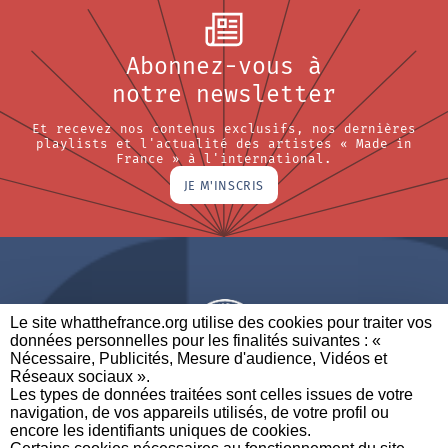
Abonnez-vous à
notre newsletter
Et recevez nos contenus exclusifs, nos dernières
playlists et l'actualité des artistes « Made in
France » à l'international.
JE M'INSCRIS
Le site whatthefrance.org utilise des cookies pour traiter vos
données personnelles pour les finalités suivantes : «
Nécessaire, Publicités, Mesure d'audience, Vidéos et
Réseaux sociaux ». ​
A BRAND OF
Les types de données traitées sont celles issues de votre
navigation, de vos appareils utilisés, de votre profil ou
PARTENAIRES
CONTACTEZ-NOUS
MENTIONS LÉGALES
encore les identifiants uniques de cookies. ​