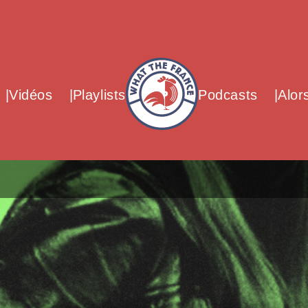
What The France – Back to homepag
Vidéos
Playlists
Podcasts
Alor