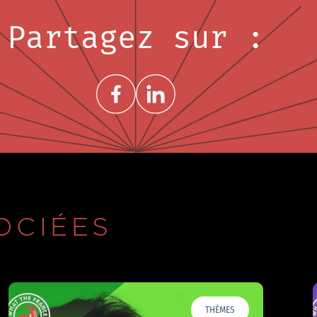
Partagez sur :
Share on FacebookNouvelle fenêtre
Share on LinkedInNouvelle fenêtre
OCIÉES
THÈMES