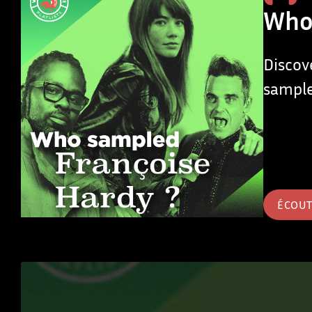
Who
Discov
sample
ÉCOU