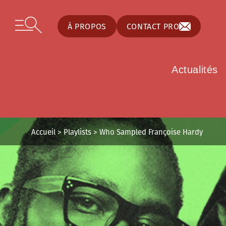
Panneau de gestion des cookies
Skip to content
Open secondary menu
À PROPOS
CONTACT PRO
Actualités
Accueil
>
Playlists
>
Who Sampled Françoise Hardy