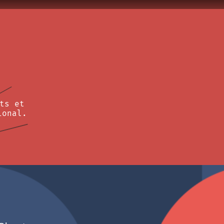
ts et
ional.