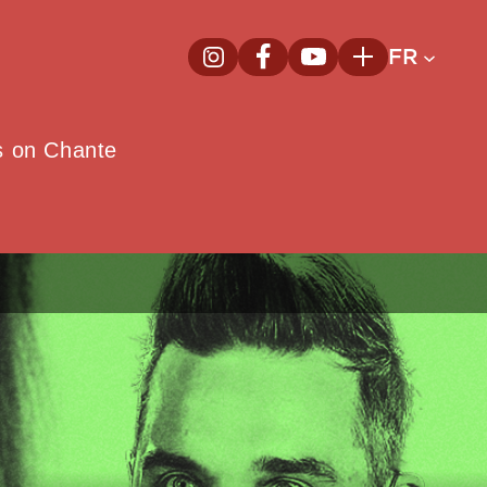
FR
InstagramNouvelle fenêtre
FacebookNouvelle fenêtre
YoutubeNouvelle fenêt
Plus
e
s on Chante