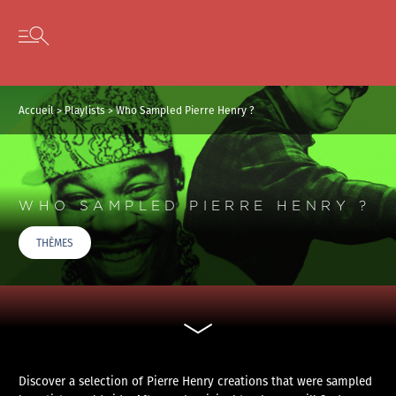
Panneau de gestion des cookies
Skip to content
Open secondary menu
Accueil
>
Playlists
>
Who Sampled Pierre Henry ?
WHO SAMPLED PIERRE HENRY ?
THÈMES
Discover a selection of Pierre Henry creations that were sampled