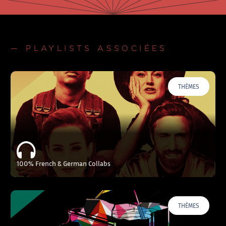
— PLAYLISTS ASSOCIÉES
THÈMES
100% French & German Collabs
THÈMES