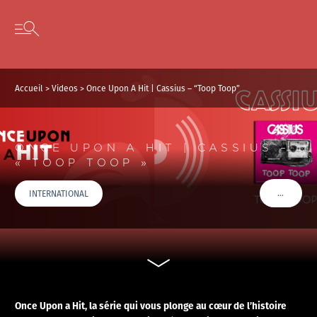
Panneau de gestion des cookies
Skip to content
Open secondary menu
Accueil
>
Videos
>
Once Upon A Hit | Cassius – “Toop Toop”
ONCE UPON A HIT | CASSIUS –
« TOOP TOOP »
…
INTERNATIONAL
VOIR PLU
Once Upon a Hit, la série qui vous plonge au cœur de l’histoire