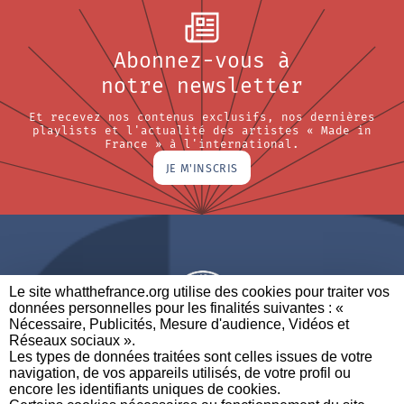
Abonnez-vous à
notre newsletter
Et recevez nos contenus exclusifs, nos dernières
playlists et l'actualité des artistes « Made in
France » à l'international.
JE M'INSCRIS
Le site whatthefrance.org utilise des cookies pour traiter vos
données personnelles pour les finalités suivantes : «
Nécessaire, Publicités, Mesure d'audience, Vidéos et
Réseaux sociaux ». ​
A BRAND OF
Les types de données traitées sont celles issues de votre
navigation, de vos appareils utilisés, de votre profil ou
PARTENAIRES
CONTACTEZ-NOUS
MENTIONS LÉGALES
encore les identifiants uniques de cookies. ​