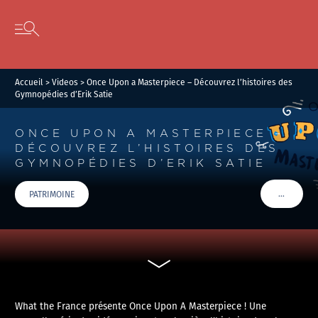
Panneau de gestion des cookies
Skip to content
Open secondary menu
Accueil
>
Videos
>
Once Upon a Masterpiece – Découvrez l’histoires des
Gymnopédies d’Erik Satie
ONCE UPON A MASTERPIECE –
DÉCOUVREZ L’HISTOIRES DES
GYMNOPÉDIES D’ERIK SATIE
…
PATRIMOINE
VOIR PLU
What the France présente Once Upon A Masterpiece ! Une