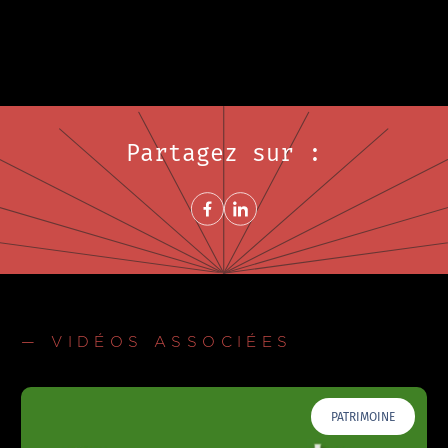
Partagez sur :
Share on FacebookNouvelle fenêtre
Share on LinkedInNouvelle fenêtre
— VIDÉOS ASSOCIÉES
PATRIMOINE