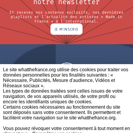
notre newsletter
Et recevez nos contenus exclusifs, nos dernières
playlists et l'actualité des artistes « Made in
France » à l'international.
JE M'INSCRIS
Le site whatthefrance.org utilise des cookies pour traiter vos
données personnelles pour les finalités suivantes : «
Nécessaire, Publicités, Mesure d'audience, Vidéos et
Réseaux sociaux ». ​
A BRAND OF
Les types de données traitées sont celles issues de votre
navigation, de vos appareils utilisés, de votre profil ou
PARTENAIRES
CONTACTEZ-NOUS
MENTIONS LÉGALES
encore les identifiants uniques de cookies. ​
Certains cookies nécessaires au fonctionnement du site
sont déposés sans votre consentement. Ils permettent et
facilitent votre navigation sur le site whatthefrance.org. ​
CREDITS
|
À
|
POLITIQUE DE
|
PRÉFÉRENCES DE
Vous pouvez révoquer votre consentement à tout moment en
PROPOS
PROTECTION DES
CONFIDENTIALITÉ