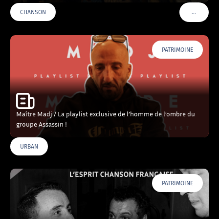
…
CHANSON
VOIR PLU
PATRIMOINE
Maître Madj / La playlist exclusive de l’homme de l’ombre du
groupe Assassin !
URBAN
PATRIMOINE