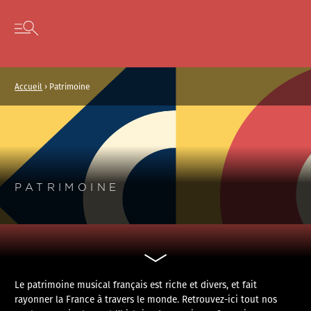
Panneau de gestion des cookies
Skip to content
Open secondary menu
Accueil
›
Patrimoine
PATRIMOINE
Le patrimoine musical français est riche et divers, et fait
rayonner la France à travers le monde. Retrouvez-ici tout nos