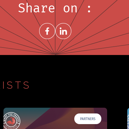
Share on :
Share on FacebookNew window
Share on LinkedInNew window
ISTS
PARTNERS