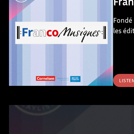
Fra
Fondé 
les éd
LISTE