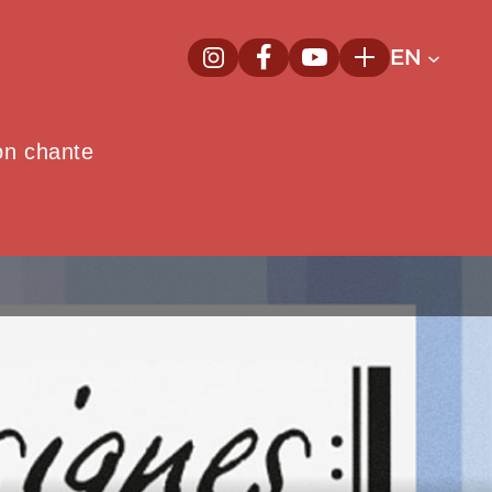
EN
InstagramNew window
FacebookNew window
YoutubeNew window
Plus
on chante