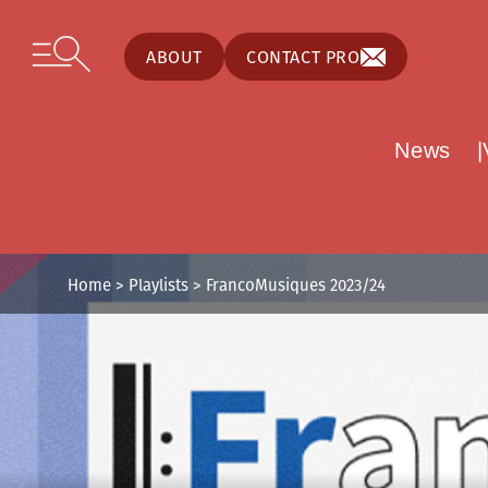
Cookies management panel
Skip to content
Open secondary menu
ABOUT
CONTACT PRO
News
Home
>
Playlists
>
FrancoMusiques 2023/24