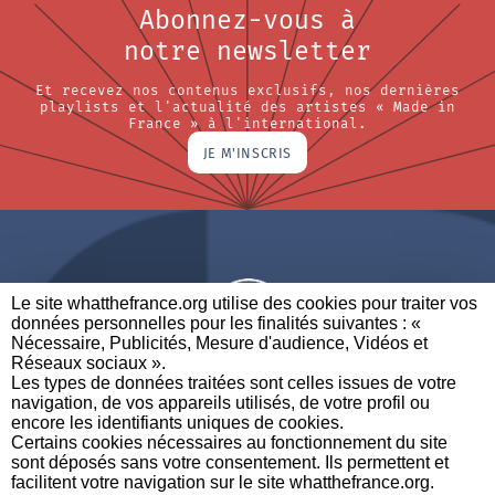
Abonnez-vous à
notre newsletter
Et recevez nos contenus exclusifs, nos dernières
playlists et l'actualité des artistes « Made in
France » à l'international.
JE M'INSCRIS
Le site whatthefrance.org utilise des cookies pour traiter vos
données personnelles pour les finalités suivantes : «
Nécessaire, Publicités, Mesure d'audience, Vidéos et
Réseaux sociaux ». ​
A BRAND OF
Les types de données traitées sont celles issues de votre
navigation, de vos appareils utilisés, de votre profil ou
PARTENAIRES
CONTACTEZ-NOUS
MENTIONS LÉGALES
encore les identifiants uniques de cookies. ​
Certains cookies nécessaires au fonctionnement du site
sont déposés sans votre consentement. Ils permettent et
facilitent votre navigation sur le site whatthefrance.org. ​