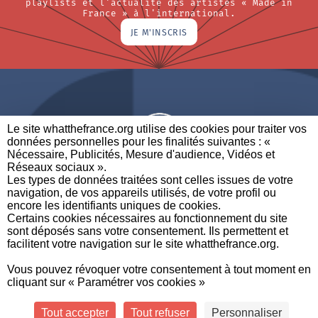
playlists et l'actualité des artistes « Made in
France » à l'international.
JE M'INSCRIS
Le site whatthefrance.org utilise des cookies pour traiter vos
données personnelles pour les finalités suivantes : «
Nécessaire, Publicités, Mesure d'audience, Vidéos et
Réseaux sociaux ». ​
A BRAND OF
Les types de données traitées sont celles issues de votre
navigation, de vos appareils utilisés, de votre profil ou
PARTENAIRES
CONTACTEZ-NOUS
MENTIONS LÉGALES
encore les identifiants uniques de cookies. ​
Certains cookies nécessaires au fonctionnement du site
sont déposés sans votre consentement. Ils permettent et
facilitent votre navigation sur le site whatthefrance.org. ​
CREDITS
|
À
|
POLITIQUE DE
|
PRÉFÉRENCES DE
Vous pouvez révoquer votre consentement à tout moment en
PROPOS
PROTECTION DES
CONFIDENTIALITÉ
cliquant sur « Paramétrer vos cookies »
DONNÉES
Tout accepter
Tout refuser
Personnaliser