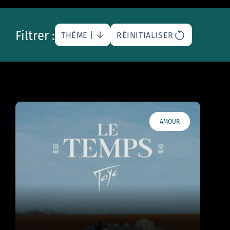
Filtrer :
THÈME
RÉINITIALISER
AMOUR