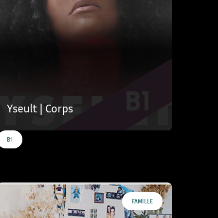
Yseult | Corps
B1
FAMILLE