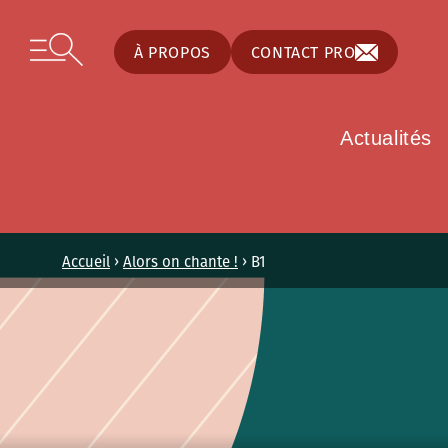
Panneau de gestion des cookies
Skip to content
Open secondary menu
À PROPOS
CONTACT PRO
Actualités
Accueil
›
Alors on chante !
›
B1