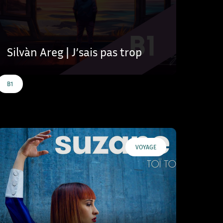
Silvàn Areg | J’sais pas trop
B1
VOYAGE