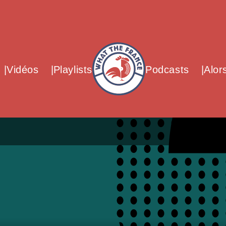
What The France – Back to homepag
Vidéos
Playlists
Podcasts
Alor