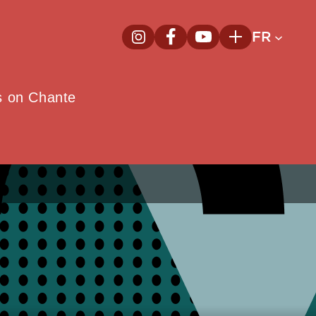
FR
InstagramNouvelle fenêtre
FacebookNouvelle fenêtre
YoutubeNouvelle fenêt
Plus
e
s on Chante