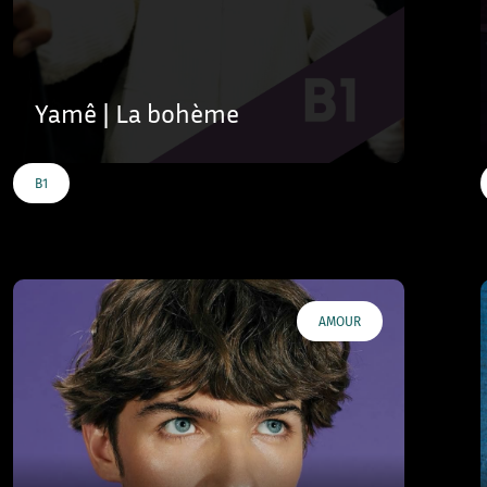
Yamê | La bohème
B1
AMOUR