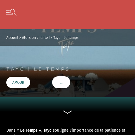
Panneau de gestion des cookies
Skip to content
Open secondary menu
Accueil
>
Alors on chante !
>
Tayc | Le temps
TAYC | LE TEMPS
…
AMOUR
VOIR PLUS DE TAGS
Le Temps »
Tayc
Dans «
,
souligne l’importance de la patience et