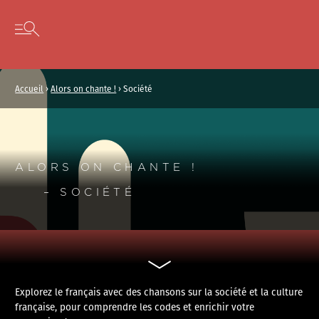
Panneau de gestion des cookies
Skip to content
Open secondary menu
Accueil
›
Alors on chante !
›
Société
ALORS ON CHANTE !
– SOCIÉTÉ
Explorez le français avec des chansons sur la société et la culture
française, pour comprendre les codes et enrichir votre