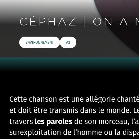
CÉPHAZ | ON A 
ENVIRONNEMENT
A2
Cette
chanson est une allégorie
chant
et doit être transmis dans le monde.
L
les
paroles
travers
de son morceau
,
l’
surexploitation de l’homme ou la dispa