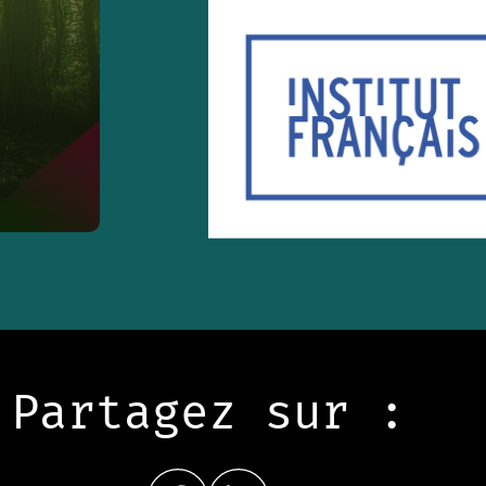
Partagez sur :
Share on FacebookNouvelle fenêtre
Share on LinkedInNouvelle fenêtre