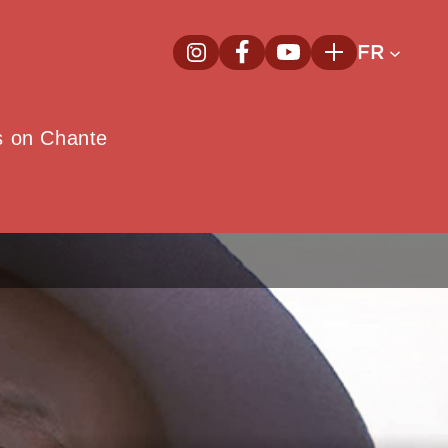
FR
InstagramNouvelle fenêtre
FacebookNouvelle fenêtre
YoutubeNouvelle fenêt
Plus
e
s on Chante