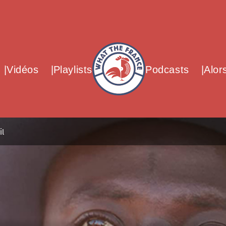
What The France – Back to homepag
Vidéos
Playlists
Podcasts
Alor
il