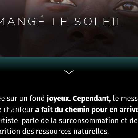
MANGÉ LE SOLEIL
joyeux.
Cependant,
ée
sur
un
fond
le
mess
a
fait
du
chemin
pour
en
arriv
e
chanteur
artiste
parle
de la
surconsommation et de
rition des ressources naturelles.