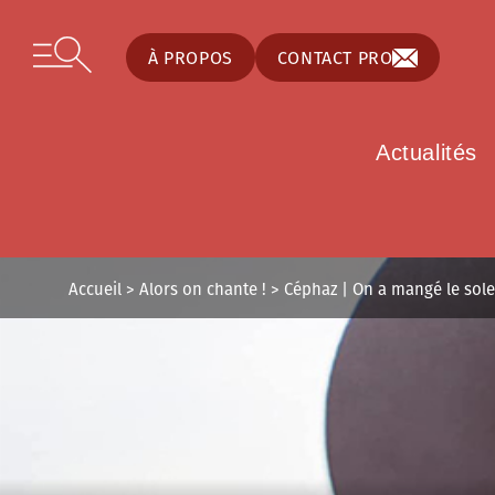
Panneau de gestion des cookies
Skip to content
Open secondary menu
À PROPOS
CONTACT PRO
Actualités
Accueil
>
Alors on chante !
>
Céphaz | On a mangé le sole