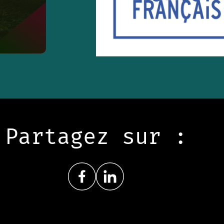
Partagez sur :
Share on FacebookNouvelle fenêtre
Share on LinkedInNouvelle fenêtre