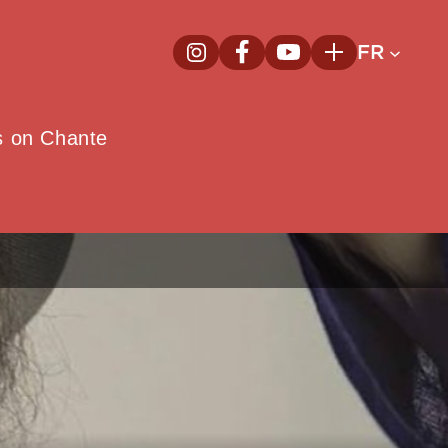
FR
InstagramNouvelle fenêtre
FacebookNouvelle fenêtre
YoutubeNouvelle fenêt
Plus
e
s on Chante