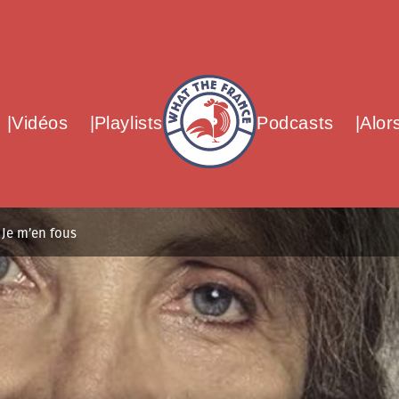
What The France – Back to homepag
Vidéos
Playlists
Podcasts
Alor
 Je m’en fous