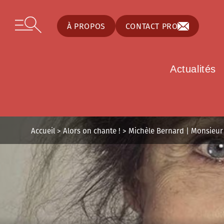
Panneau de gestion des cookies
Skip to content
Open secondary menu
À PROPOS
CONTACT PRO
Actualités
Accueil
>
Alors on chante !
>
Michèle Bernard | Monsieur