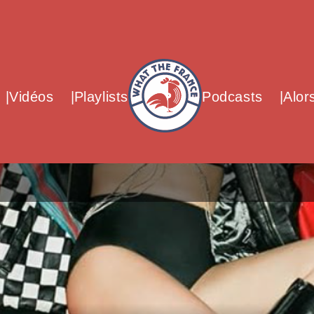
What The France – Back to homepag
Vidéos
Playlists
Podcasts
Alor