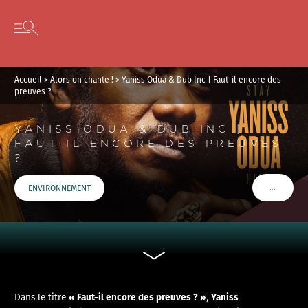
Panneau de gestion des cookies
Skip to content
Open secondary menu
Accueil
>
Alors on chante !
>
Yaniss Odua & Dub Inc | Faut-il encore des
preuves ?
YANISS ODUA & DUB INC |
FAUT-IL ENCORE DES PREUVES
?
…
ENVIRONNEMENT
VOIR PLU
« Faut-il encore des preuves ? »
Yaniss
Dans le titre
,