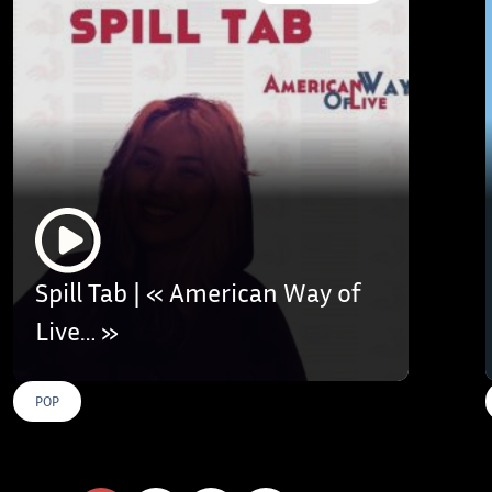
Spill Tab | « American Way of
Live… »
POP