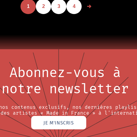
1
2
3
4
Abonnez-vous à
notre newsletter
nos contenus exclusifs, nos dernières playlis
 des artistes « Made in France » à l'internat
JE M'INSCRIS