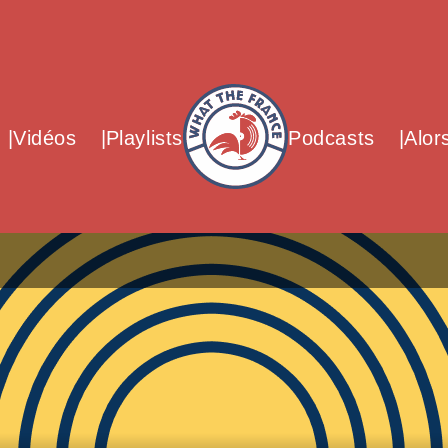
What The France – Back to homepag
Vidéos
Playlists
Podcasts
Alor