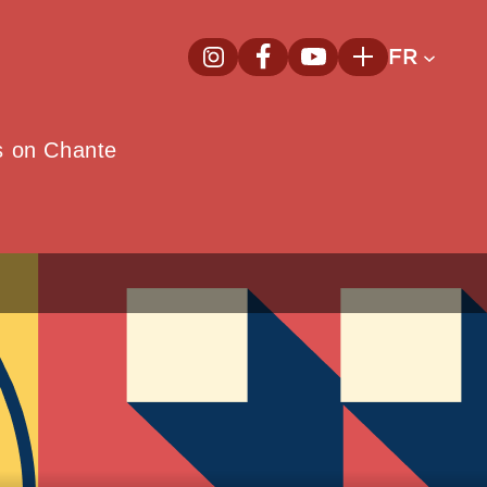
FR
InstagramNouvelle fenêtre
FacebookNouvelle fenêtre
YoutubeNouvelle fenêt
Plus
e
s on Chante